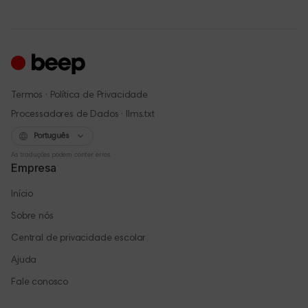
·
Termos
Política de Privacidade
·
Processadores de Dados
llms.txt
Português
As traduções podem conter erros.
Empresa
Início
Sobre nós
Central de privacidade escolar
Ajuda
Fale conosco