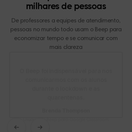
milhares de pessoas
De professores a equipes de atendimento,
pessoas no mundo todo usam o Beep para
economizar tempo e se comunicar com
mais clareza
O Beep foi indispensável para nos
comunicarmos com os alunos
durante o lockdown e as
quarentenas.
Brenda Thompson
Usuária do Beep para Google Classroom
Anterior
Próximo