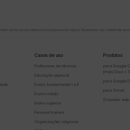
o bem acima do uso intenso normal para evitar abuso. Reservamo-nos o direito de rec
Casos de uso
Produtos
Professores de idiomas
para Google 
(mais Docs + 
Educação especial
para Google 
idade
Ensino fundamental I e II
para Gmail
Ensino médio
Gravador web
Ensino superior
Personal trainers
Organizações religiosas