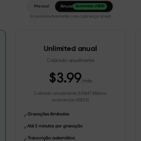
Mensal
Anual
Economize US$20
Economize bastante com cobrança anual
Unlimited anual
Cobrado anualmente
$
3.99
/mês
Cobrado anualmente (US$47,88/ano,
economize US$20)
Gravações ilimitadas
✓
Até 5 minutos por gravação
✓
Transcrição automática
✓