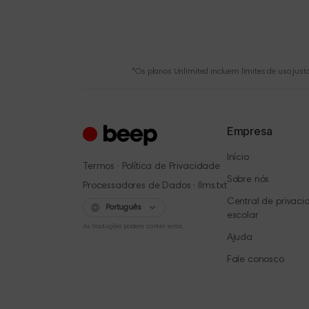
*Os planos Unlimited incluem limites de uso just
Empresa
Início
·
Termos
Política de Privacidade
Sobre nós
·
Processadores de Dados
llms.txt
Central de privac
Português
escolar
As traduções podem conter erros.
Ajuda
Fale conosco