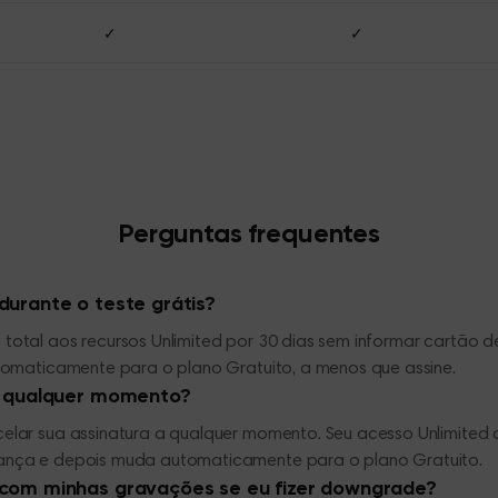
✓
✓
Perguntas frequentes
urante o teste grátis?
total aos recursos Unlimited por 30 dias sem informar cartão d
utomaticamente para o plano Gratuito, a menos que assine.
a qualquer momento?
elar sua assinatura a qualquer momento. Seu acesso Unlimited c
ança e depois muda automaticamente para o plano Gratuito.
com minhas gravações se eu fizer downgrade?