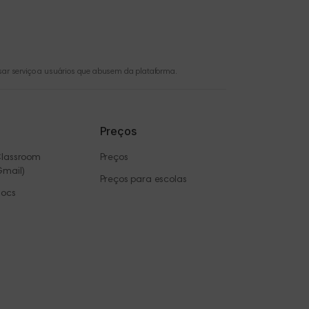
usar serviço a usuários que abusem da plataforma.
Preços
Classroom
Preços
Gmail)
Preços para escolas
Docs