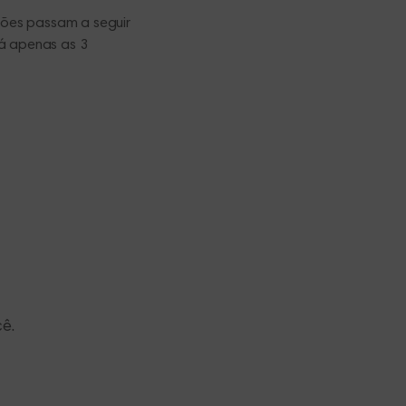
ções passam a seguir
rá apenas as 3
ê.