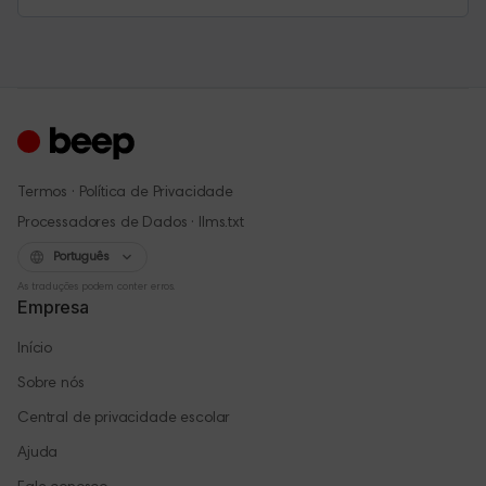
·
Termos
Política de Privacidade
·
Processadores de Dados
llms.txt
Português
As traduções podem conter erros.
Empresa
Início
Sobre nós
Central de privacidade escolar
Ajuda