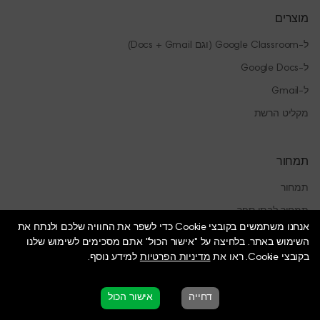
מוצרים
ל-Google Classroom (וגם Docs + Gmail)
ל-Google Docs
ל-Gmail
מקליט הרשת
תמחור
תמחור
תמחור לבתי ספר
אנחנו משתמשים בקובצי Cookie כדי לשפר את החוויה שלכם ולנתח את
השימוש באתר.
בלחיצה על "אישור הכול" אתם מסכימים לשימוש שלנו
בקובצי Cookie. ראו את
מדיניות הפרטיות
למידע נוסף.
דחייה
אישור הכול
©
Copyright 2026, JoWoCo, LLC. כל הזכויות שמורות.