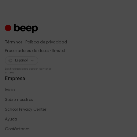
·
Términos
Política de privacidad
·
Procesadores de datos
llms.txt
Español
Las traducciones pueden contener
errores.
Empresa
Inicio
Sobre nosotros
School Privacy Center
Ayuda
Contáctanos