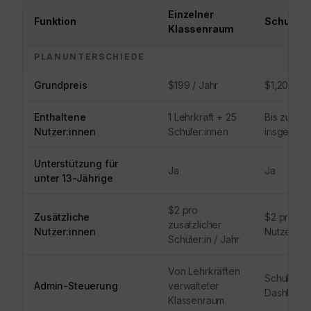
Einzelner
Funktion
Schule
Klassenraum
PLANUNTERSCHIEDE
Grundpreis
$199 / Jahr
$1,200 / J
Enthaltene
1 Lehrkraft + 25
Bis zu 1.0
Nutzer:innen
Schüler:innen
insgesamt
Unterstützung für
Ja
Ja
unter 13-Jährige
$2 pro
Zusätzliche
$2 pro zus
zusätzlicher
Nutzer:innen
Nutzer:in /
Schüler:in / Jahr
Von Lehrkräften
Schulweit
Admin-Steuerung
verwalteter
Dashboar
Klassenraum