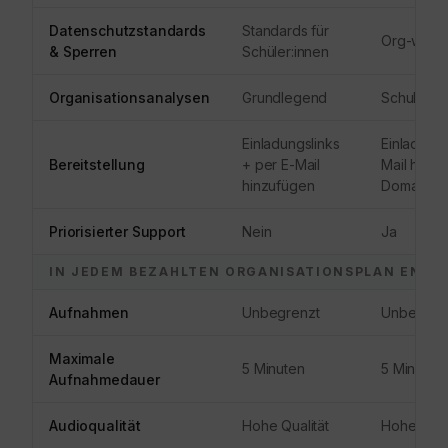
Datenschutzstandards
Standards für
Org-weite
& Sperren
Schüler:innen
Organisationsanalysen
Grundlegend
Schulweit
Einladungslinks
Einladungs
Bereitstellung
+ per E-Mail
Mail hinz
hinzufügen
Domain-F
Priorisierter Support
Nein
Ja
IN JEDEM BEZAHLTEN ORGANISATIONSPLAN ENTH
Aufnahmen
Unbegrenzt
Unbegren
Maximale
5 Minuten
5 Minuten
Aufnahmedauer
Audioqualität
Hohe Qualität
Hohe Quali