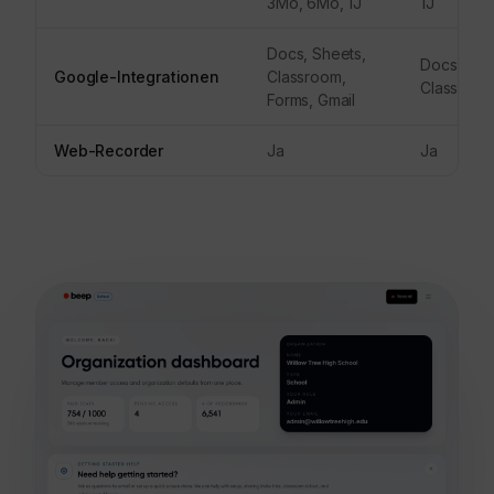
3Mo, 6Mo, 1J
1J
Docs, Sheets,
Docs, She
Google-Integrationen
Classroom,
Classroom
Forms, Gmail
Web-Recorder
Ja
Ja