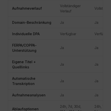
Vollständiger
Aufnahmeverlauf
Vollständi
Verlauf
Domain-Beschränkung
Ja
Ja
Individuelle DPA
Verfügbar
Verfügbar
FERPA/COPPA-
Ja
Ja
Unterstützung
Eigene Titel +
Ja
Ja
Quelllinks
Automatische
Ja
Ja
Transkription
Aufnahmeanalysen
Ja
Ja
24h, 7d, 30d,
24h, 7d, 
Ablaufoptionen