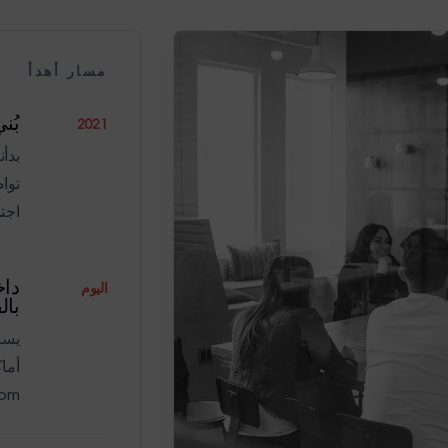
مسار أهدأ
بُن
2021
بدأن
توا
اجتم
داخ
اليوم
بال
om.