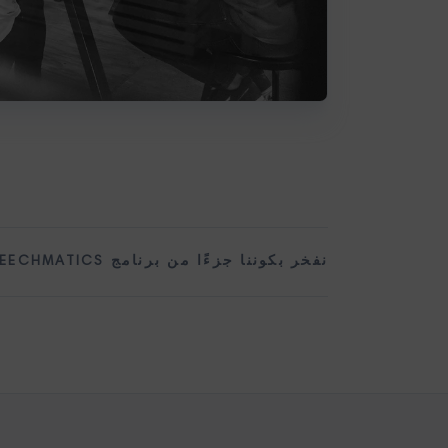
نفخر بكوننا جزءًا من برنامج SPEECHMATICS للشركات الناشئة