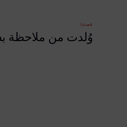
قصتنا
وُلدت من ملاحظة ب